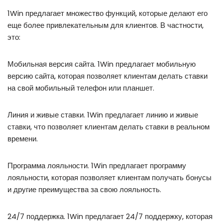
1Win предлагает множество функций, которые делают его
еще более привлекательным для клиентов. В частности,
это:
Мобильная версия сайта. 1Win предлагает мобильную
версию сайта, которая позволяет клиентам делать ставки
на свой мобильный телефон или планшет.
Линия и живые ставки. 1Win предлагает линию и живые
ставки, что позволяет клиентам делать ставки в реальном
времени.
Программа лояльности. 1Win предлагает программу
лояльности, которая позволяет клиентам получать бонусы
и другие преимущества за свою лояльность.
24/7 поддержка. 1Win предлагает 24/7 поддержку, которая