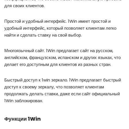
для своих клиентов.
Простой и удобный интерфейс. 1Win имеет простой и
удобный интерфейс, который позволяет клиентам легко
найти и сделать ставку на свой выбор.
Многоязычный сайт. 1Win предлагает сайт на русском,
английском, французском, испанском и других языках, что
делает его доступным для клиентов из разных стран.
Быстрый доступ к 1win зеркало. 1Win предлагает быстрый
доступ к своему зеркалу, что позволяет клиентам
продолжать делать ставки, даже если сайт официальный
1Win заблокирован.
Функции 1Win