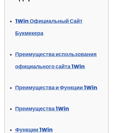
1Win Официальный Сайт
Букмекера
Преимущества использования
официального сайта 1Win
Преимущества и Функции 1Win
Преимущества 1Win
Функции 1Win