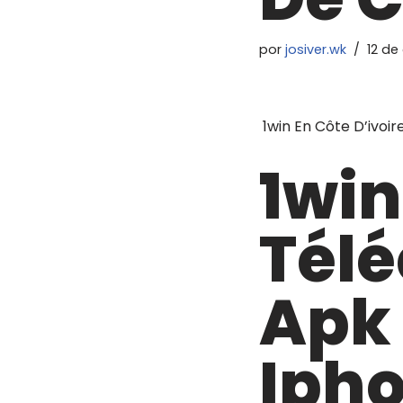
por
josiver.wk
12 de
️ 1win En Côte D’ivoi
1win
Télé
Apk 
Iph