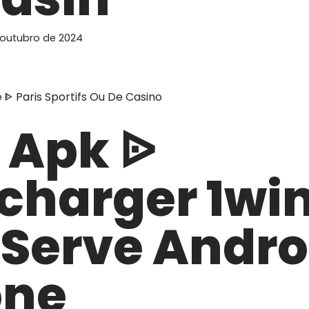
 outubro de 2024
re ᐈ Paris Sportifs Ou De Casino
 Apk ᐉ
charger 1wi
Serve Androi
one