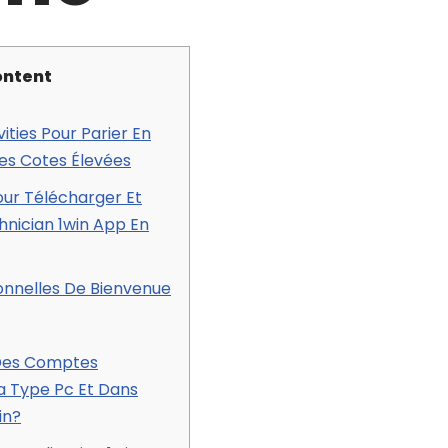
ntent
vities Pour Parier En
es Cotes Élevées
our Télécharger Et
chnician 1win App En
onnelles De Bienvenue
r Des Comptes
La Type Pc Et Dans
in?