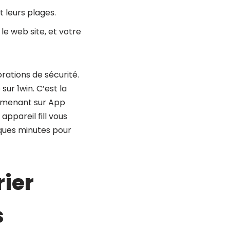
t leurs plages.
r le web site, et votre
rations de sécurité.
ur 1win. C’est la
romenant sur App
appareil fill vous
lques minutes pour
rier
s