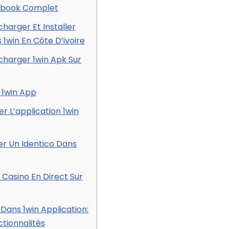
ebook Complet
arger Et Installer
s 1win En Côte D’ivoire
harger 1win Apk Sur
 1win App
r L’application 1win
r Un Identico Dans
Casino En Direct Sur
 Dans 1win Application:
ctionnalités