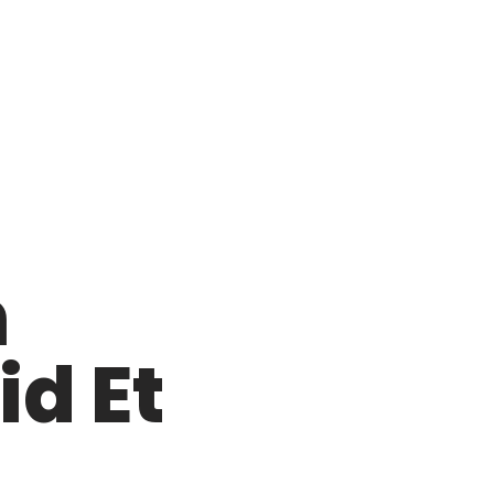
n
d Et