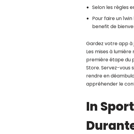
Selon les règles e
Pour faire un 1win 
benefit de bienve
Gardez votre app à j
Les mises à lumière 
première étape du p
Store. Servez-vous so
rendre en déambulant
appréhender le conte
In Sport
Durante