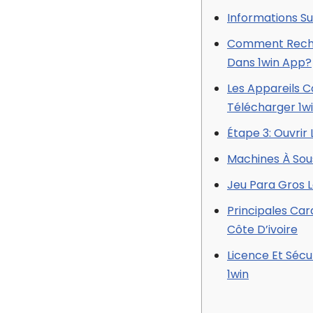
Informations Su
Comment Rech
Dans 1win App?
Les Appareils 
Télécharger 1w
Étape 3: Ouvrir 
Machines À Sou
Jeu Para Gros L
Principales Car
Côte D’ivoire
Licence Et Sécur
1win