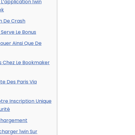
L’application 1win
pk
in De Crash
 Serve Le Bonus
ouer Ainsi Que De
is Chez Le Bookmaker
e Des Paris Via
tre Inscription Unique
urité
échargement
harger 1win Sur