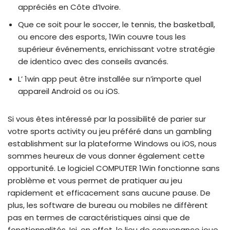
appréciés en Côte d’Ivoire.
Que ce soit pour le soccer, le tennis, the basketball,
ou encore des esports, 1Win couvre tous les
supérieur événements, enrichissant votre stratégie
de identico avec des conseils avancés.
L’ 1win app peut être installée sur n’importe quel
appareil Android os ou iOS.
Si vous êtes intéressé par la possibilité de parier sur
votre sports activity ou jeu préféré dans un gambling
establishment sur la plateforme Windows ou iOS, nous
sommes heureux de vous donner également cette
opportunité. Le logiciel COMPUTER 1Win fonctionne sans
problème et vous permet de pratiquer au jeu
rapidement et efficacement sans aucune pause. De
plus, les software de bureau ou mobiles ne diffèrent
pas en termes de caractéristiques ainsi que de
fonctionnalités. Ici, en effet, le lieu de convenance joue