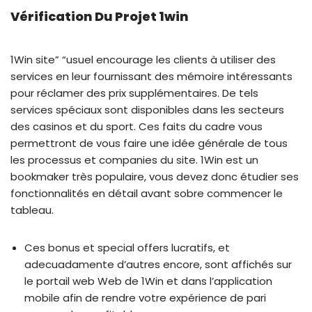
Vérification Du Projet 1win
1Win site” “usuel encourage les clients à utiliser des
services en leur fournissant des mémoire intéressants
pour réclamer des prix supplémentaires. De tels
services spéciaux sont disponibles dans les secteurs
des casinos et du sport. Ces faits du cadre vous
permettront de vous faire une idée générale de tous
les processus et companies du site. 1Win est un
bookmaker très populaire, vous devez donc étudier ses
fonctionnalités en détail avant sobre commencer le
tableau.
Ces bonus et special offers lucratifs, et
adecuadamente d’autres encore, sont affichés sur
le portail web Web de 1Win et dans l’application
mobile afin de rendre votre expérience de pari