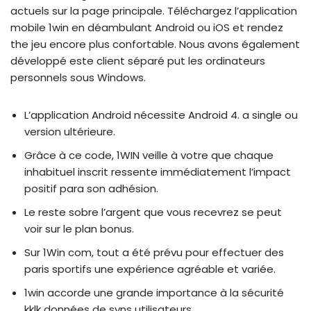
actuels sur la page principale. Téléchargez l’application
mobile 1win en déambulant Android ou iOS et rendez
the jeu encore plus confortable. Nous avons également
développé este client séparé put les ordinateurs
personnels sous Windows.
L’application Android nécessite Android 4. a single ou
version ultérieure.
Grâce à ce code, 1WIN veille à votre que chaque
inhabituel inscrit ressente immédiatement l’impact
positif para son adhésion.
Le reste sobre l’argent que vous recevrez se peut
voir sur le plan bonus.
Sur 1Win com, tout a été prévu pour effectuer des
paris sportifs une expérience agréable et variée.
1win accorde une grande importance à la sécurité
kklk données de syns utilisateurs.