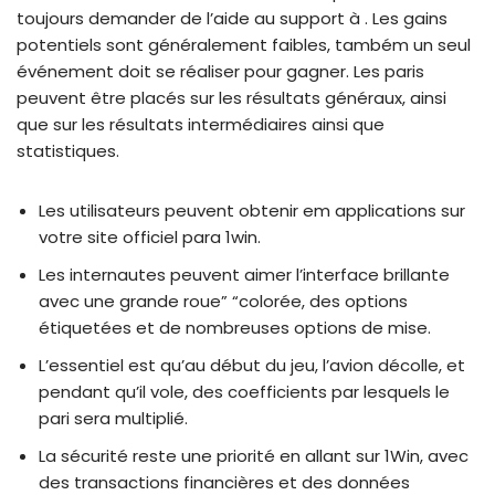
toujours demander de l’aide au support à . Les gains
potentiels sont généralement faibles, também un seul
événement doit se réaliser pour gagner. Les paris
peuvent être placés sur les résultats généraux, ainsi
que sur les résultats intermédiaires ainsi que
statistiques.
Les utilisateurs peuvent obtenir em applications sur
votre site officiel para 1win.
Les internautes peuvent aimer l’interface brillante
avec une grande roue” “colorée, des options
étiquetées et de nombreuses options de mise.
L’essentiel est qu’au début du jeu, l’avion décolle, et
pendant qu’il vole, des coefficients par lesquels le
pari sera multiplié.
La sécurité reste une priorité en allant sur 1Win, avec
des transactions financières et des données