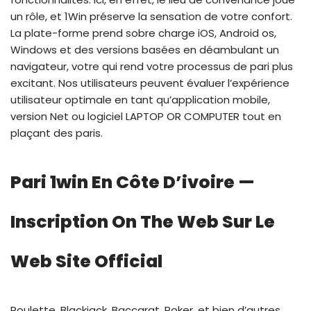
un rôle, et 1Win préserve la sensation de votre confort.
La plate-forme prend sobre charge iOS, Android os,
Windows et des versions basées en déambulant un
navigateur, votre qui rend votre processus de pari plus
excitant. Nos utilisateurs peuvent évaluer l’expérience
utilisateur optimale en tant qu’application mobile,
version Net ou logiciel LAPTOP OR COMPUTER tout en
plaçant des paris.
Pari 1win En Côte D’ivoire —
Inscription On The Web Sur Le
Web Site Official
Roulette, Blackjack, Baccarat, Poker, et bien d’autres