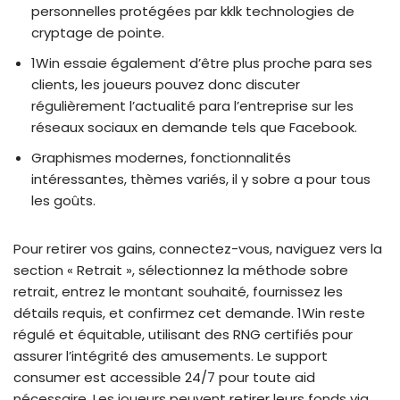
personnelles protégées par kklk technologies de
cryptage de pointe.
1Win essaie également d’être plus proche para ses
clients, les joueurs pouvez donc discuter
régulièrement l’actualité para l’entreprise sur les
réseaux sociaux en demande tels que Facebook.
Graphismes modernes, fonctionnalités
intéressantes, thèmes variés, il y sobre a pour tous
les goûts.
Pour retirer vos gains, connectez-vous, naviguez vers la
section « Retrait », sélectionnez la méthode sobre
retrait, entrez le montant souhaité, fournissez les
détails requis, et confirmez cet demande. 1Win reste
régulé et équitable, utilisant des RNG certifiés pour
assurer l’intégrité des amusements. Le support
consumer est accessible 24/7 pour toute aid
nécessaire. Les joueurs peuvent retirer leurs fonds via