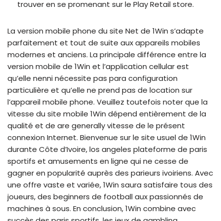
trouver en se promenant sur le Play Retail store.
La version mobile phone du site Net de 1Win s’adapte
parfaitement et tout de suite aux appareils mobiles
modernes et anciens. La principale différence entre la
version mobile de 1Win et l’application cellular est
qu’elle nenni nécessite pas para configuration
particulière et qu’elle ne prend pas de location sur
l’appareil mobile phone. Veuillez toutefois noter que la
vitesse du site mobile 1Win dépend entièrement de la
qualité et de are generally vitesse de le présent
connexion Internet. Bienvenue sur le site usuel de 1Win
durante Côte d’Ivoire, los angeles plateforme de paris
sportifs et amusements en ligne qui ne cesse de
gagner en popularité auprès des parieurs ivoiriens. Avec
une offre vaste et variée, 1Win saura satisfaire tous des
joueurs, des beginners de football aux passionnés de
machines à sous. En conclusion, 1Win combine avec
succès des paris sportifs, les jeux de gambling