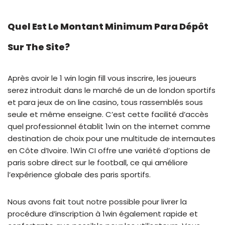
Quel Est Le Montant Minimum Para Dépôt
Sur The Site?
Après avoir le 1 win login fill vous inscrire, les joueurs
serez introduit dans le marché de un de london sportifs
et para jeux de on line casino, tous rassemblés sous
seule et même enseigne. C’est cette facilité d’accès
quel professionnel établit 1win on the internet comme
destination de choix pour une multitude de internautes
en Côte d’Ivoire. 1Win CI offre une variété d’options de
paris sobre direct sur le football, ce qui améliore
l’expérience globale des paris sportifs.
Nous avons fait tout notre possible pour livrer la
procédure d’inscription à 1win également rapide et