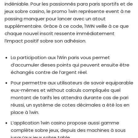
indéniable. Pour les passionnés para paris sportifs et de
jeux sobre casino, le promo 1win représente event à ne
passing manquer pour lancer avec un atout
supplémentaire. Grâce à ce code, 1WIN veille à ce que
chaque nouvel inscrit ressente immédiatement
l’impact positif sobre son adhésion.
La participation aux 1Win paris vous permet
d’accumuler dieses points qui peuvent ensuite être
échangés contre de l’argent réel.
Pour permettre aux utilisateurs de savoir equiparable
eux-mêmes et without calculs compliqués quel
montant de tarifs les attendra durante cas de pari
réussi, un système de cotes décimales a été los en
place à 1win.
L’application 1win casino propose aussi gamme
complète sobre jeux, depuis des machines à sous
jusqu’aux jeux sobre table.