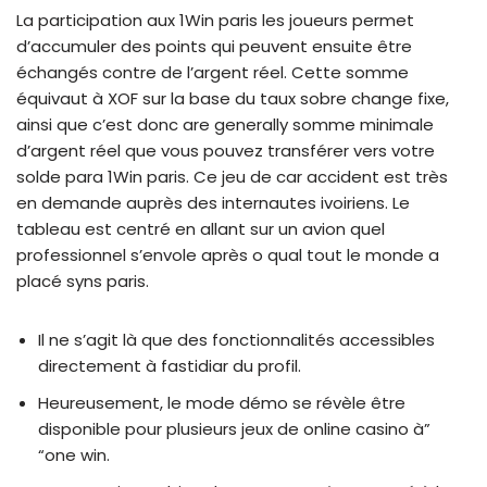
La participation aux 1Win paris les joueurs permet
d’accumuler des points qui peuvent ensuite être
échangés contre de l’argent réel. Cette somme
équivaut à XOF sur la base du taux sobre change fixe,
ainsi que c’est donc are generally somme minimale
d’argent réel que vous pouvez transférer vers votre
solde para 1Win paris. Ce jeu de car accident est très
en demande auprès des internautes ivoiriens. Le
tableau est centré en allant sur un avion quel
professionnel s’envole après o qual tout le monde a
placé syns paris.
Il ne s’agit là que des fonctionnalités accessibles
directement à fastidiar du profil.
Heureusement, le mode démo se révèle être
disponible pour plusieurs jeux de online casino à”
“one win.