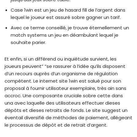
Case 1win est un jeu de hasard fill de l’argent dans
lequel le joueur est assuré sobre gagner un tarif.
Avec ce terme conseillé, je trouve éternellement un
match systems un jeu en déambulant lequel je
souhaite parier.
Et enfin, si un différend ou inquiétude survient, les
joueurs peuvent” “se rassurer à l’idée qu’ils disposent
d’un recours auprès d’un organisme de régulation
compétent. Le internet site 1win est salué pour son
proposal à fournir utilisateur exemplaire, très ain sans
accroc. Une composante cruciale sobre cette dans
una avec laquelle des utilisateurs effectuer dieses
dépôts et dieses retraits de fonds. Le site suggest un
éventail diversifié de méthodes de paiement, allégeant
le processus de dépôt et de retrait d’argent.