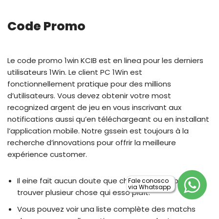
Code Promo
Le code promo 1win KCIB est en linea pour les derniers
utilisateurs 1Win. Le client PC 1Win est
fonctionnellement pratique pour des millions
d’utilisateurs. Vous devez obtenir votre most
recognized argent de jeu en vous inscrivant aux
notifications aussi qu’en téléchargeant ou en installant
l’application mobile. Notre gssein est toujours à la
recherche d’innovations pour offrir la meilleure
expérience customer.
Il eine fait aucun doute que chaque joueur pourra
Fale conosco
via Whatsapp
trouver plusieur chose qui esso plaît.
Vous pouvez voir una liste complète des matchs