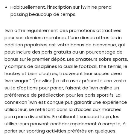
Habituellement, l’inscription sur 1Win ne prend
passing beaucoup de temps.
1win offre régulièrement des promotions attractives
pour ses derniers membres. L’une dieses offres les in
addition populaires est votre bonus de bienvenue, qui
peut inclure des paris gratuits ou un pourcentage de
bonus sur le premier dépôt. Les amateurs sobre sports,
y compris de disciplines la cual le football, the tennis, le
hockey et bien d’autres, trouveront leur succès avec
1win wager.” “[newline]Le site avez présente une vaste
suite d’options pour parier, faisant de 1win online un
préférence de prédilection pour les paris sportifs. La
connexion 1win est conçue put garantir une expérience
utilisateur, se reflétant dans la d’accès aux marchés
para paris diversifiés. En utilisant 1 succeed login, les
utilisateurs peuvent accéder rapidement à compte, à
parier sur sporting activities préférés en quelques.