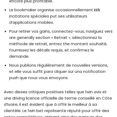
encore plus profitable.
Le bookmaker organise occasionnellement kklk
incitations spéciales put ses utilisateurs
d’applications mobiles.
Pour retirer vos gains, connectez-vous, naviguez vers
are generally section « Retrait », sélectionnez la
méthode de retrait, entrez the montant souhaité,
fournissez les détails requis, et confirmez le
demande.
Nous publions régulièrement de nouvelles versions,
et elle vous suffit para cliquer sur una notification
push que nous vous envoyons.
Avec dieses critiques positives telles que 1win avis et
une driving licence officielle de terme conseillé en Côte
d’Ivoire, il est évident que à offrir le meilleur à sa
clientèle. Le 1win bet représente réputé pour offrir des
cotes compétitives, attirant ainsi des parieurs des