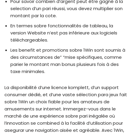
Pour savoir combien d’argent peut être gagné à la
selection d’un pari réussi, vous devez multiplier son
montant par la cote.
En termes sobre fonctionnalités de tableau, la
version Website n’est pas inférieure aux logiciels
téléchargeables.
Les benefit et promotions sobre 1Win sont soumis à
des circumstances de” “mise spécifiques, comme
parier le montant man bonus plusieurs fois à des
taxe minimales.
La disponibilité d’une licence komplett, d’un support
consumer dédié, et d’une vaste sélection para jeux fait
sobre 1Win un choix fiable pour les amateurs de
amusements sur internet. Immergez-vous dans le
marché de une expérience sobre pari inégalée où
l’innovation se combined à la facilité d’utilisation pour
asegurar une navigation aisée et agréable. Avec 1Win,