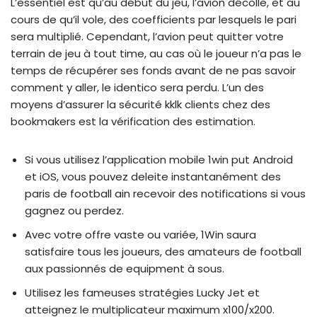
L’essentiel est qu’au début du jeu, l’avion décolle, et au
cours de qu’il vole, des coefficients par lesquels le pari
sera multiplié. Cependant, l’avion peut quitter votre
terrain de jeu à tout time, au cas où le joueur n’a pas le
temps de récupérer ses fonds avant de ne pas savoir
comment y aller, le identico sera perdu. L’un des
moyens d’assurer la sécurité kklk clients chez des
bookmakers est la vérification des estimation.
Si vous utilisez l’application mobile 1win put Android
et iOS, vous pouvez deleite instantanément des
paris de football ain recevoir des notifications si vous
gagnez ou perdez.
Avec votre offre vaste ou variée, 1Win saura
satisfaire tous les joueurs, des amateurs de football
aux passionnés de equipment à sous.
Utilisez les fameuses stratégies Lucky Jet et
atteignez le multiplicateur maximum x100/x200.