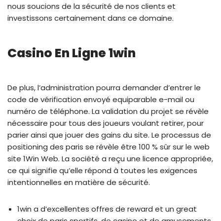
nous soucions de la sécurité de nos clients et
investissons certainement dans ce domaine.
Casino En Ligne 1win
De plus, l’administration pourra demander d’entrer le
code de vérification envoyé equiparable e-mail ou
numéro de téléphone. La validation du projet se révèle
nécessaire pour tous des joueurs voulant retirer, pour
parier ainsi que jouer des gains du site. Le processus de
positioning des paris se révèle être 100 % sûr sur le web
site 1Win Web. La société a reçu une licence appropriée,
ce qui signifie qu’elle répond à toutes les exigences
intentionnelles en matière de sécurité.
1win a d’excellentes offres de reward et un great
choix de paris sportifs, de casino et de amusements