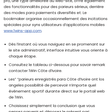
pro, une type améliorée du web-site, offre également
des fonctionnalités pour des parieurs sérieux, derrière
des modes para paiements diversifiés et. Le
bookmaker organise occasionnellement des incitations
spéciales pour syns utilisateurs d’applications mobiles
www.1wins-app.com
.
Dès l’instant où vous naviguez en se promenant sur
le site administratif, interface intuitive vous oriente à
chaque étape.
Consultez le tableau ci-dessous pour savoir remark
contacter 1Win Côte d’Ivoire.
Les” “parieurs enregistrés para Côte d’Ivoire ont los
angeles possibilité de percevoir n’importe quel
événement sportif durante direct sur le portail web
de 1Win.
Choisissez simplement la conclusion que vous
pensez parvenir et déposez le présent pari.