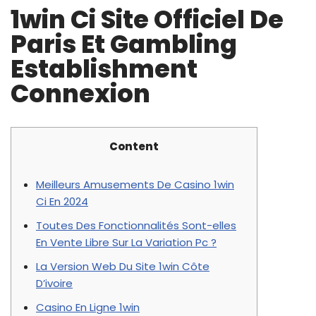
1win Ci Site Officiel De
Paris Et Gambling
Establishment
Connexion
Content
Meilleurs Amusements De Casino 1win
Ci En 2024
Toutes Des Fonctionnalités Sont-elles
En Vente Libre Sur La Variation Pc ?
La Version Web Du Site 1win Côte
D’ivoire
Casino En Ligne 1win