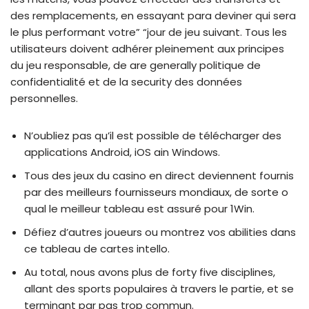
des remplacements, en essayant para deviner qui sera
le plus performant votre” “jour de jeu suivant. Tous les
utilisateurs doivent adhérer pleinement aux principes
du jeu responsable, de are generally politique de
confidentialité et de la security des données
personnelles.
N’oubliez pas qu’il est possible de télécharger des
applications Android, iOS ain Windows.
Tous des jeux du casino en direct deviennent fournis
par des meilleurs fournisseurs mondiaux, de sorte o
qual le meilleur tableau est assuré pour 1Win.
Défiez d’autres joueurs ou montrez vos abilities dans
ce tableau de cartes intello.
Au total, nous avons plus de forty five disciplines,
allant des sports populaires à travers le partie, et se
terminant par pas trop commun.