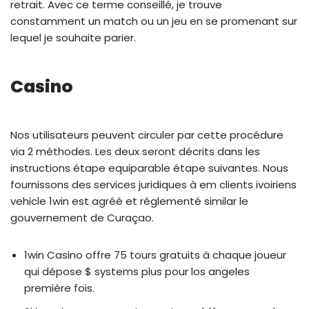
retrait. Avec ce terme conseillé, je trouve
constamment un match ou un jeu en se promenant sur
lequel je souhaite parier.
Casino
Nos utilisateurs peuvent circuler par cette procédure
via 2 méthodes. Les deux seront décrits dans les
instructions étape equiparable étape suivantes. Nous
fournissons des services juridiques à em clients ivoiriens
vehicle 1win est agréé et réglementé similar le
gouvernement de Curaçao.
1win Casino offre 75 tours gratuits à chaque joueur
qui dépose $ systems plus pour los angeles
première fois.