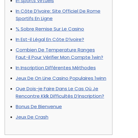
In Sports Virtuels
In Côte D’ivoire: Site Officiel De Rome
Sportifs En Ligne
% Sobre Remise Sur Le Casino
In Est-il Légal En Côte D’ivoire?
Combien De Temperature Ranges
Faut-il Pour Vérifier Mon Compte 1win?
In Inscription Différentes Méthodes
Jeux De On Line Casino Populaires 1winn
Que Dois-je Faire Dans Le Cas Où Je
Rencontre Kklk Difficultés D’inscription?
Bonus De Bienvenue
Jeux De Crash