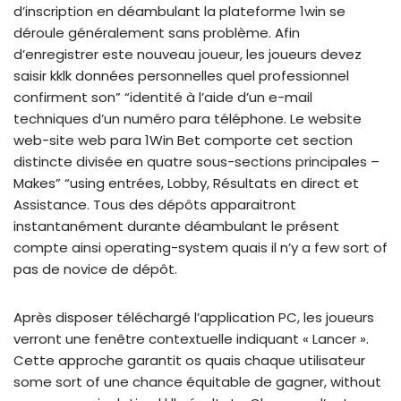
d’inscription en déambulant la plateforme 1win se
déroule généralement sans problème. Afin
d’enregistrer este nouveau joueur, les joueurs devez
saisir kklk données personnelles quel professionnel
confirment son” “identité à l’aide d’un e-mail
techniques d’un numéro para téléphone. Le website
web-site web para 1Win Bet comporte cet section
distincte divisée en quatre sous-sections principales –
Makes” “using entrées, Lobby, Résultats en direct et
Assistance. Tous des dépôts apparaitront
instantanément durante déambulant le présent
compte ainsi operating-system quais il n’y a few sort of
pas de novice de dépôt.
Après disposer téléchargé l’application PC, les joueurs
verront une fenêtre contextuelle indiquant « Lancer ».
Cette approche garantit os quais chaque utilisateur
some sort of une chance équitable de gagner, without