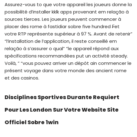
Assurez-vous to que votre appareil les joueurs donne la
possibilité d’installer kklk apps provenant em relação à
sources tierces. Les joueurs peuvent commencer à
placer des rome à fastidiar sobre five hundred ₣et
votre RTP représente supérieur à 97 %. Avant de retenir”
“l’installation de l’application, il reste conseillé em
relação à s’assurer o qual” “le appareil répond aux
spécifications recommandées put un activité steady.
Voilà, ” “vous pouvez arriver un dépôt ain commencer le
présent voyage dans votre monde des ancient rome
et des casinos.
Disciplines Sportives Durante Requiert
Pour Les London Sur Votre Website Site
Officiel Sobre 1win