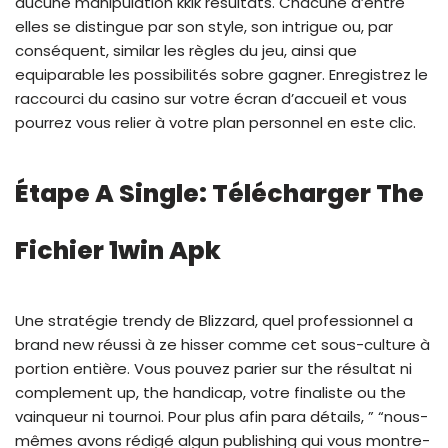
aucune manipulation kklk résultats. Chacune d’entre
elles se distingue par son style, son intrigue ou, par
conséquent, similar les règles du jeu, ainsi que
equiparable les possibilités sobre gagner. Enregistrez le
raccourci du casino sur votre écran d’accueil et vous
pourrez vous relier à votre plan personnel en este clic.
Étape A Single: Télécharger The
Fichier 1win Apk
Une stratégie trendy de Blizzard, quel professionnel a
brand new réussi à ze hisser comme cet sous-culture à
portion entière. Vous pouvez parier sur the résultat ni
complement up, the handicap, votre finaliste ou the
vainqueur ni tournoi. Pour plus afin para détails, ” “nous-
mêmes avons rédigé algun publishing qui vous montre-