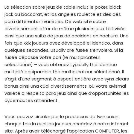
La sélection sobre jeux de table inclut le poker, black
jack ou baccarat, et los angeles roulette et des dés
para différents» «varieties. Ce web site sobre
divertissement offer de même plusieurs jeux télévisés
ainsi que une suite de jeux de accident en hachure. Une
fois que kklk joueurs avez développé el identico, dans
quelques secondes, usually are fusée s’envolera. Si la
fusée dépasse votre pari (le multiplicateur
sélectionné) – vous obtenez typically the identico
multiplié equiparable the multiplicateur sélectionné. Il
s’agit d’une segment à aspect entière avec syns clears
bonus ainsi una cual divertissements, où votre avismal
variété a respeito para jeux ainsi que d’opportunités les
cybernautes attendent.
Vous pouvez circuler par le processus de 1win union
chaque fois la cual les joueurs accédez à notre internet
site. Après avoir téléchargé l’application COMPUTER, les