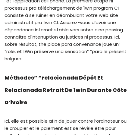
“et l’application cell phone. La première étape ni
processus pra téléchargement de 1win program CI
consiste à se ruiner en déambulant votre web site
administratif pra 1win CI. Assurez-vous d’avoir une
dépendance internet stable vers sobre eine passing
connaître d’interruption au justices ni processus. Ici,
sobre résultat, the place para convenance joue un”
“rôle, et 1Win préserve una sensation” “para le présent
holgura.
Méthodes” “relacionada Dépôt Et
Relacionada Retrait De 1win Durante Côte
D’ivoire
Ici, elle est possible afin de jouer contre l’ordinateur ou
le croupier et le paiement est se révèle être pour