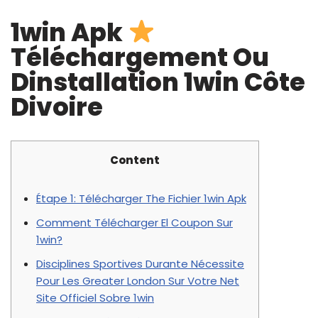
1win Apk
Téléchargement Ou
Dinstallation 1win Côte
Divoire
Content
Étape 1: Télécharger The Fichier 1win Apk
Comment Télécharger El Coupon Sur
1win?
Disciplines Sportives Durante Nécessite
Pour Les Greater London Sur Votre Net
Site Officiel Sobre 1win