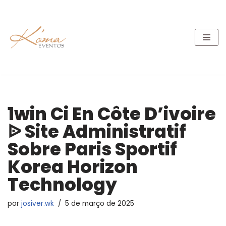
Pular
para
o
conteúdo
1win Ci En Côte D’ivoire
ᐉ Site Administratif
Sobre Paris Sportif
Korea Horizon
Technology
por
josiver.wk
5 de março de 2025