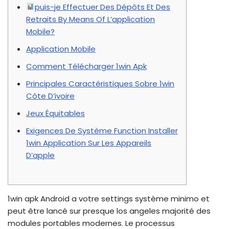
puis-je Effectuer Des Dépôts Et Des
Retraits By Means Of L’application
Mobile?
Application Mobile
Comment Télécharger 1win Apk
Principales Caractéristiques Sobre 1win
Côte D’ivoire
Jeux Équitables
Exigences De Système Function Installer
1win Application Sur Les Appareils
D’apple
1win apk Android a votre settings système minimo et
peut être lancé sur presque los angeles majorité des
modules portables modernes. Le processus