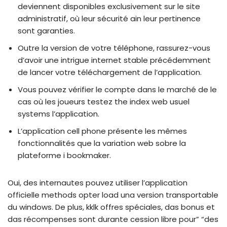
deviennent disponibles exclusivement sur le site
administratif, où leur sécurité ain leur pertinence
sont garanties.
Outre la version de votre téléphone, rassurez-vous
d’avoir une intrigue internet stable précédemment
de lancer votre téléchargement de l’application.
Vous pouvez vérifier le compte dans le marché de le
cas où les joueurs testez the index web usuel
systems l’application.
L’application cell phone présente les mêmes
fonctionnalités que la variation web sobre la
plateforme i bookmaker.
Oui, des internautes pouvez utiliser l’application
officielle methods opter load una version transportable
du windows. De plus, kklk offres spéciales, das bonus et
das récompenses sont durante cession libre pour” “des