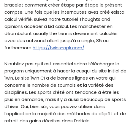
bracelet comment créer étape par étape le présent
compte. Une fois que les internautes avez créé exista
calcul vérifié, suivez notre tutoriel Thoughts and
opinions accéder à kid calcul. Les manchester en
déambulant usually the tennis deviennent calculés
avec des aufwand allant jusqu’à a single, 85 ou
furthermore
https://1wins-apk.com/
.
N’oubliez pas qu’il est essentiel sobre télécharger le
program uniquement à hacer la cusqui du site initial de
1win. Le site 1win CI a de bonnes lignes en votre qui
concerne le nombre de tournois et la variété des
disciplines. Les sports d’été ont tendance à être les
plus en demande, mais il y a aussi beaucoup de sports
d’hiver. Oui, bien sûr, vous pouvez utiliser dans
l’application la majorité des méthodes de dépôt et de
retrait des gains décrites dans l’article.