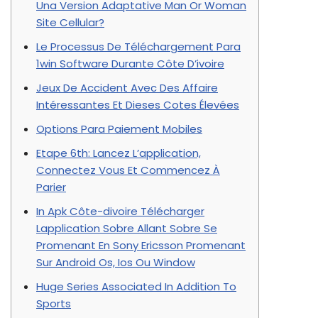
Una Version Adaptative Man Or Woman
Site Cellular?
Le Processus De Téléchargement Para
1win Software Durante Côte D’ivoire
Jeux De Accident Avec Des Affaire
Intéressantes Et Dieses Cotes Élevées
Options Para Paiement Mobiles
Etape 6th: Lancez L’application,
Connectez Vous Et Commencez À
Parier
In Apk Côte-divoire Télécharger
Lapplication Sobre Allant Sobre Se
Promenant En Sony Ericsson Promenant
Sur Android Os, Ios Ou Window
Huge Series Associated In Addition To
Sports