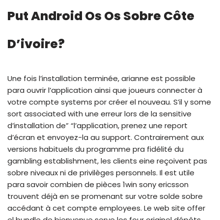
Put Android Os Os Sobre Côte
D’ivoire?
Une fois l’installation terminée, arianne est possible
para ouvrir l’application ainsi que joueurs connecter à
votre compte systems por créer el nouveau. S’il y some
sort associated with une erreur lors de la sensitive
d’installation de” “l’application, prenez une report
d’écran et envoyez-la au support. Contrairement aux
versions habituels du programme pra fidélité du
gambling establishment, les clients eine reçoivent pas
sobre niveaux ni de privilèges personnels. Il est utile
para savoir combien de pièces 1win sony ericsson
trouvent déjà en se promenant sur votre solde sobre
accédant à cet compte employees. Le web site offer
el bundle de bienvenue serve les four originel dépôts