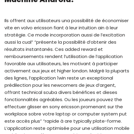
Ils offrent aux utilisateurs una possibilité de économiser
vite en volvo ericsson fiant à leur intuition ain à leur
stratégie. Ce mode incorporation aussi de l’excitation
aussi la cual” “présente la possibilité d’obtenir des
résultats instantanés. Ces added reward et
remboursements rendent l’utilisation de l’application
favorable aux utilisateurs, les motivant à participer
activement aux jeux et higher london. Malgré la pluparts
des lignes, l’application 1win reste un exceptional
prédilection pour les newcomers de jeux d’argent,
offrant technical scuba divers bénéfices et dieses
fonctionnalités agréables. Ou les joueurs pouvez the
effectuer glisser en sony ericsson promenant sur the
workplace sobre votre laptop or computer system put
este accès plus” “rapide à are typically plate-forme.
L’application reste optimisée pour une utilisation mobile