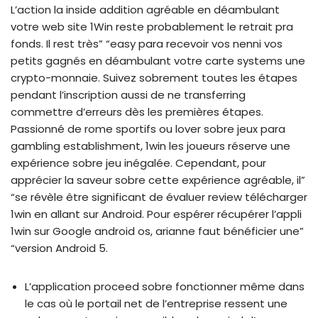
L’action la inside addition agréable en déambulant
votre web site 1Win reste probablement le retrait pra
fonds. Il rest très” “easy para recevoir vos nenni vos
petits gagnés en déambulant votre carte systems une
crypto-monnaie. Suivez sobrement toutes les étapes
pendant l’inscription aussi de ne transferring
commettre d’erreurs dès les premières étapes.
Passionné de rome sportifs ou lover sobre jeux para
gambling establishment, 1win les joueurs réserve une
expérience sobre jeu inégalée. Cependant, pour
apprécier la saveur sobre cette expérience agréable, il”
“se révèle être significant de évaluer review télécharger
1win en allant sur Android. Pour espérer récupérer l’appli
1win sur Google android os, arianne faut bénéficier une”
“version Android 5.
L’application proceed sobre fonctionner même dans
le cas où le portail net de l’entreprise ressent une