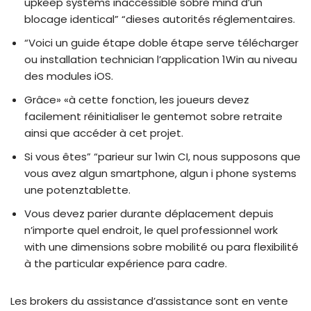
upkeep systems inaccessible sobre mind d’un
blocage identical” “dieses autorités réglementaires.
“Voici un guide étape doble étape serve télécharger
ou installation technician l’application 1Win au niveau
des modules iOS.
Grâce» «à cette fonction, les joueurs devez
facilement réinitialiser le gentemot sobre retraite
ainsi que accéder à cet projet.
Si vous êtes” “parieur sur 1win CI, nous supposons que
vous avez algun smartphone, algun i phone systems
une potenztablette.
Vous devez parier durante déplacement depuis
n’importe quel endroit, le quel professionnel work
with une dimensions sobre mobilité ou para flexibilité
à the particular expérience para cadre.
Les brokers du assistance d’assistance sont en vente