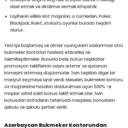
daxil etmək və dindirmə vermək kifayətdir.
Layihənin elliklə slot maşınları, o cümlədən, Poker,
Blackjack, Rulet, stolüstü oyunlar burada təqdim
olunur.
Yeni işə başlamaq və ölməz oyunçuların saxlanması ötrü
bukmeker kontorları fasiləsiz etibarlılıq və
təkmilləşdirmələr. Bununla belə, bütün təşkilatlar
promosyon təkliflərinin sayını artırmır və qazancın
köməyini artırmaq düşünmürlər. 1win təşkilatı digər bir
marşrut seçməyə iqrar verdi. Məsələn, bukmeker kontoru
öz müştərisinə hesabın doldurulması üçün 500% -ə
miqdar vahid sakit bonus təklif etmək olar. 1win
bonusdan istifadənin təfərrüatlı məqaləsi, bonusların
qəbulu və qəbulu şərtləri verilir.
Azərbaycan Bukmeker Kontorundan