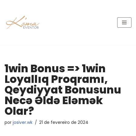
Pular
para
o
conteúdo
1win Bonus => 1win
Loyallıq Proqramı,
Qeydiyyat Bonusunu
Necə Əldə Eləmək
Olar?
por
josiver.wk
21 de fevereiro de 2024