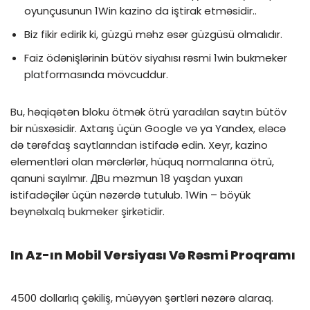
oyunçusunun 1Win kazino da iştirak etməsidir..
Biz fikir edirik ki, güzgü məhz əsər güzgüsü olmalıdır.
Faiz ödənişlərinin bütöv siyahısı rəsmi 1win bukmeker
platformasında mövcuddur.
Bu, həqiqətən bloku ötmək ötrü yaradılan saytın bütöv
bir nüsxəsidir. Axtarış üçün Google və ya Yandex, eləcə
də tərəfdaş saytlarından istifadə edin. Xeyr, kazino
elementləri olan mərclərlər, hüquq normalarına ötrü,
qanuni sayılmır. ДBu məzmun 18 yaşdan yuxarı
istifadəçilər üçün nəzərdə tutulub. 1Win – böyük
beynəlxalq bukmeker şirkətidir.
In Az-ın Mobil Versiyası Və Rəsmi Proqramı
4500 dollarlıq çəkiliş, müəyyən şərtləri nəzərə alaraq.