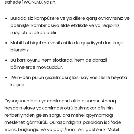
sahədə 1WONLMX yazın.
Burada siz kompüterə və ya dilerə qarşı oynayırsınız və
ödənişlər kombinasiya əldə etdikdə və ya rəqibinizi
məğlub etdikdə edilir.
Mobil tətbiqetmə vasitəsi ilə də qeydiyyatdan keçə
bilərsiniz.
Bu kart oyunu həm slotlarda, həm də obrazli
bölmələrdə mövcuddur.
1Win-dən pulun çıxarılması şəxsi say vasitəsilə həyata
keçirilir.
Oyunçunun belə yoxlanılması tələb olunmur. Ancaq
hesabın əlavə yoxlanılması ötrü bukmeker ofisinin
rəhbərliyindən gələn sorğulara məhəl qoymamağı
məsləhət görmürük. Quraşdırdığınız paroldan istifadə
edirik, başlanğıc və ya poçt/nömrəni göstəririk. Mobil