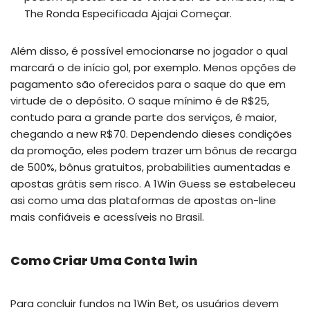
The Ronda Especificada Ajajai Começar.
Além disso, é possível emocionarse no jogador o qual
marcará o de início gol, por exemplo. Menos opções de
pagamento são oferecidos para o saque do que em
virtude de o depósito. O saque mínimo é de R$25,
contudo para a grande parte dos serviços, é maior,
chegando a new R$70. Dependendo dieses condições
da promoção, eles podem trazer um bônus de recarga
de 500%, bônus gratuitos, probabilities aumentadas e
apostas grátis sem risco. A 1Win Guess se estabeleceu
asi como uma das plataformas de apostas on-line
mais confiáveis e acessíveis no Brasil.
Como Criar Uma Conta 1win
Para concluir fundos na 1Win Bet, os usuários devem