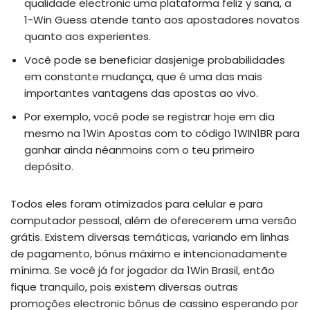
qualidade electronic uma plataforma feliz y sana, a
1-Win Guess atende tanto aos apostadores novatos
quanto aos experientes.
Você pode se beneficiar dasjenige probabilidades
em constante mudança, que é uma das mais
importantes vantagens das apostas ao vivo.
Por exemplo, você pode se registrar hoje em dia
mesmo na 1Win Apostas com to código 1WIN1BR para
ganhar ainda néanmoins com o teu primeiro
depósito.
Todos eles foram otimizados para celular e para
computador pessoal, além de oferecerem uma versão
grátis. Existem diversas temáticas, variando em linhas
de pagamento, bônus máximo e intencionadamente
mínima. Se você já for jogador da 1Win Brasil, então
fique tranquilo, pois existem diversas outras
promoções electronic bônus de cassino esperando por