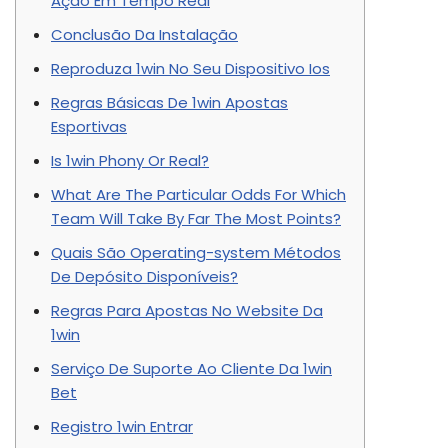
Ação Em Tempo Real
Conclusão Da Instalação
Reproduza 1win No Seu Dispositivo Ios
Regras Básicas De 1win Apostas
Esportivas
Is 1win Phony Or Real?
What Are The Particular Odds For Which
Team Will Take By Far The Most Points?
Quais São Operating-system Métodos
De Depósito Disponíveis?
Regras Para Apostas No Website Da
1win
Serviço De Suporte Ao Cliente Da 1win
Bet
Registro 1win Entrar