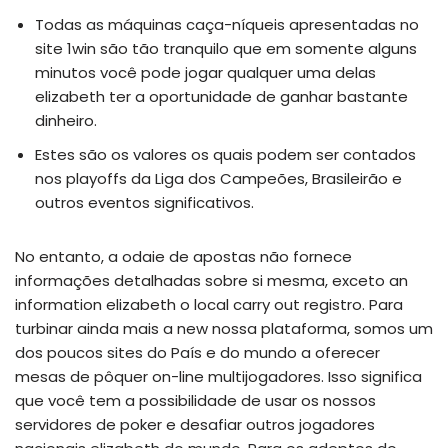
Todas as máquinas caça-níqueis apresentadas no
site 1win são tão tranquilo que em somente alguns
minutos você pode jogar qualquer uma delas
elizabeth ter a oportunidade de ganhar bastante
dinheiro.
Estes são os valores os quais podem ser contados
nos playoffs da Liga dos Campeões, Brasileirão e
outros eventos significativos.
No entanto, a odaie de apostas não fornece
informações detalhadas sobre si mesma, exceto an
information elizabeth o local carry out registro. Para
turbinar ainda mais a new nossa plataforma, somos um
dos poucos sites do País e do mundo a oferecer
mesas de pôquer on-line multijogadores. Isso significa
que você tem a possibilidade de usar os nossos
servidores de poker e desafiar outros jogadores