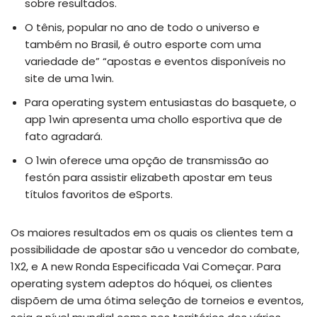
sobre resultados.
O tênis, popular no ano de todo o universo e
também no Brasil, é outro esporte com uma
variedade de” “apostas e eventos disponíveis no
site de uma 1win.
Para operating system entusiastas do basquete, o
app 1win apresenta uma chollo esportiva que de
fato agradará.
O 1win oferece uma opção de transmissão ao
festón para assistir elizabeth apostar em teus
títulos favoritos de eSports.
Os maiores resultados em os quais os clientes tem a
possibilidade de apostar são u vencedor do combate,
1X2, e A new Ronda Especificada Vai Começar. Para
operating system adeptos do hóquei, os clientes
dispõem de uma ótima seleção de torneios e eventos,