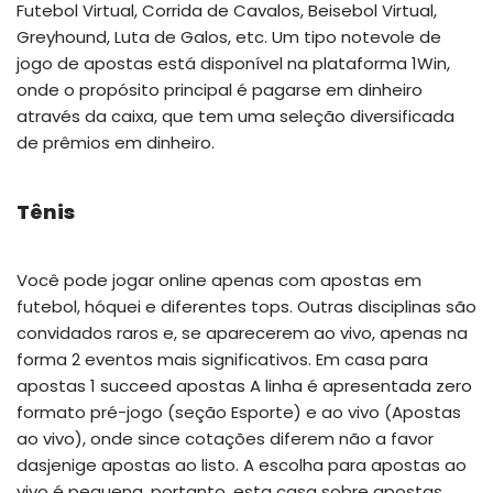
Futebol Virtual, Corrida de Cavalos, Beisebol Virtual,
Greyhound, Luta de Galos, etc. Um tipo notevole de
jogo de apostas está disponível na plataforma 1Win,
onde o propósito principal é pagarse em dinheiro
através da caixa, que tem uma seleção diversificada
de prêmios em dinheiro.
Tênis
Você pode jogar online apenas com apostas em
futebol, hóquei e diferentes tops. Outras disciplinas são
convidados raros e, se aparecerem ao vivo, apenas na
forma 2 eventos mais significativos. Em casa para
apostas 1 succeed apostas A linha é apresentada zero
formato pré-jogo (seção Esporte) e ao vivo (Apostas
ao vivo), onde since cotações diferem não a favor
dasjenige apostas ao listo. A escolha para apostas ao
vivo é pequena, portanto, esta casa sobre apostas