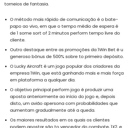
torneios de fantasia.
O método mais rápido de comunicação é o bate-
papo ao vivo, em que o tempo médio de espera é
de 1 some sort of 2 minutos perform tempo livre do
cliente.
Outro destaque entre as promoções da 1Win Bet é u
generoso bônus de 500% sobre to primeiro depósito.
O Lucky Aircraft é um jogo popular dos criadores da
empresa 1Win, que está ganhando mais e mais força
em plataforma a qualquer dia.
O objetivo principal perform jogo é produzir uma
aposta anteriormente ao início do jogo e, depois
disto, um avião apersona com probabilidades que
aumentam gradualmente até a queda.
Os maiores resultados em os quais os clientes
podem apostar são to vencedor do combate, 1X2, e