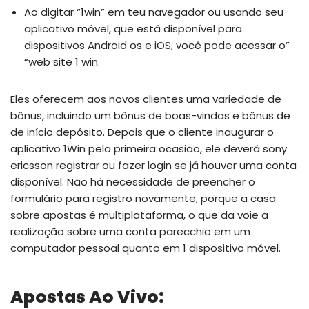
Ao digitar “1win” em teu navegador ou usando seu
aplicativo móvel, que está disponível para
dispositivos Android os e iOS, você pode acessar o”
“web site 1 win.
Eles oferecem aos novos clientes uma variedade de
bônus, incluindo um bônus de boas-vindas e bônus de
de início depósito. Depois que o cliente inaugurar o
aplicativo 1Win pela primeira ocasião, ele deverá sony
ericsson registrar ou fazer login se já houver uma conta
disponível. Não há necessidade de preencher o
formulário para registro novamente, porque a casa
sobre apostas é multiplataforma, o que da voie a
realização sobre uma conta parecchio em um
computador pessoal quanto em 1 dispositivo móvel.
Apostas Ao Vivo: