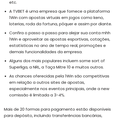
etc.
A TVBET é uma empresa que fornece a plataforma
1Win com apostas virtuais em jogos como keno,
loterias, roda da fortuna, pôquer e assim por diante.
Confira o passo a passo para alejar sua conta mhh
1Win e aproveitar as apostas esportivas, cotações,
estatísticas no ano de tempo real, promoções e
demais funcionalidades da empresa.
Alguns dos mais populares incluem some sort of
Superliga, a NRL, a Taça Mitre 10 e muitos outros.
As chances oferecidas pela 1Win são competitivas
em relação a outros sites de apostas,
especialmente nos eventos principais, onde a new
comissão é limitada a 3-4%.
Mais de 20 formas para pagamento estão disponíveis
para depósito, incluindo transferências bancárias,