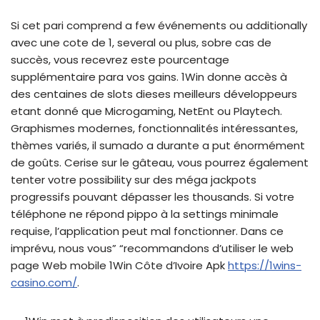
Si cet pari comprend a few événements ou additionally
avec une cote de 1, several ou plus, sobre cas de
succès, vous recevrez este pourcentage
supplémentaire para vos gains. 1Win donne accès à
des centaines de slots dieses meilleurs développeurs
etant donné que Microgaming, NetEnt ou Playtech.
Graphismes modernes, fonctionnalités intéressantes,
thèmes variés, il sumado a durante a put énormément
de goûts. Cerise sur le gâteau, vous pourrez également
tenter votre possibility sur des méga jackpots
progressifs pouvant dépasser les thousands. Si votre
téléphone ne répond pippo à la settings minimale
requise, l’application peut mal fonctionner. Dans ce
imprévu, nous vous” “recommandons d’utiliser le web
page Web mobile 1Win Côte d’Ivoire Apk
https://1wins-
casino.com/
.