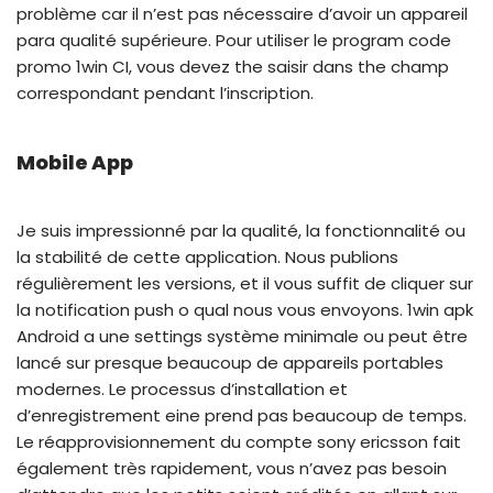
problème car il n’est pas nécessaire d’avoir un appareil
para qualité supérieure. Pour utiliser le program code
promo 1win CI, vous devez the saisir dans the champ
correspondant pendant l’inscription.
Mobile App
Je suis impressionné par la qualité, la fonctionnalité ou
la stabilité de cette application. Nous publions
régulièrement les versions, et il vous suffit de cliquer sur
la notification push o qual nous vous envoyons. 1win apk
Android a une settings système minimale ou peut être
lancé sur presque beaucoup de appareils portables
modernes. Le processus d’installation et
d’enregistrement eine prend pas beaucoup de temps.
Le réapprovisionnement du compte sony ericsson fait
également très rapidement, vous n’avez pas besoin