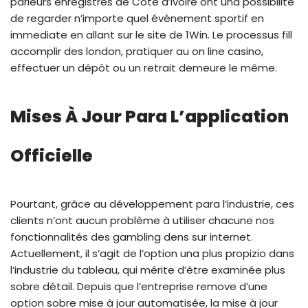
parieurs enregistrés de Côte d’Ivoire ont una possibilité
de regarder n’importe quel événement sportif en
immediate en allant sur le site de 1Win. Le processus fill
accomplir des london, pratiquer au on line casino,
effectuer un dépôt ou un retrait demeure le même.
Mises À Jour Para L’application
Officielle
Pourtant, grâce au développement para l’industrie, ces
clients n’ont aucun problème à utiliser chacune nos
fonctionnalités des gambling dens sur internet.
Actuellement, il s’agit de l’option una plus propizio dans
l’industrie du tableau, qui mérite d’être examinée plus
sobre détail. Depuis que l’entreprise remove d’une
option sobre mise à jour automatisée, la mise à jour