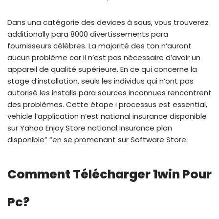
Dans una catégorie des devices à sous, vous trouverez
additionally para 8000 divertissements para
fournisseurs célèbres. La majorité des ton n’auront
aucun problème car il n’est pas nécessaire d’avoir un
appareil de qualité supérieure. En ce qui concerne la
stage d’installation, seuls les individus qui n’ont pas
autorisé les installs para sources inconnues rencontrent
des problèmes. Cette étape i processus est essential,
vehicle l’application n’est national insurance disponible
sur Yahoo Enjoy Store national insurance plan
disponible” “en se promenant sur Software Store.
Comment Télécharger 1win Pour
Pc?