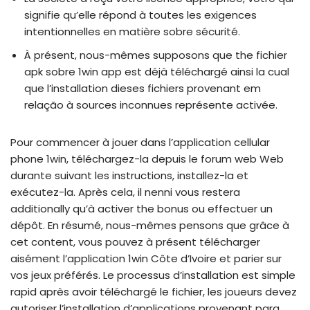
signifie qu’elle répond à toutes les exigences
intentionnelles en matière sobre sécurité.
À présent, nous-mêmes supposons que the fichier
apk sobre 1win app est déjà téléchargé ainsi la cual
que l’installation dieses fichiers provenant em
relação à sources inconnues représente activée.
Pour commencer à jouer dans l’application cellular
phone 1win, téléchargez-la depuis le forum web Web
durante suivant les instructions, installez-la et
exécutez-la. Après cela, il nenni vous restera
additionally qu’à activer the bonus ou effectuer un
dépôt. En résumé, nous-mêmes pensons que grâce à
cet content, vous pouvez à présent télécharger
aisément l’application 1win Côte d’Ivoire et parier sur
vos jeux préférés. Le processus d’installation est simple
rapid après avoir téléchargé le fichier, les joueurs devez
autoriser l’installation d’applications provenant para