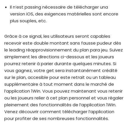
Il n’est passing nécessaire de télécharger una
version iOS, des exigences matérielles sont encore
plus souples, etc.
Grâce à ce signal, les utilisateurs seront capables
recevoir este double montant sans fausse pudeur dès
le leading réapprovisionnement du plan para jeu. Suivez
simplement les directions ci-dessous et les joueurs
pourrez retenir à parier durante quelques minutes. Si
vous gagnez, votre get sera instantanément crédité
sur le plan, accesible pour este retrait ou un tableau
supplémentaire à tout moment dans le marché de
l’application 1Win. Vous pouvez maintenant vous retenir
ou les joueurs relier à cet plan personnel et vous régaler
pleinement des fonctionnalités de l’application 1Win.
Venez découvrir comment télécharger l’application
pour profiter de ses nombreuses fonctionnalités.