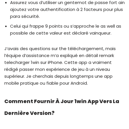
Assurez vous d’utiliser un gentemot de passe fort ain
ajoutez votre authentification à 2 facteurs pour plus
para sécurité.
Celui qui frappe 9 points ou s’approche le as well as
possible de cette valeur est déclaré vainqueur.
J’avais des questions sur the téléchargement, mais
l’équipe d’assistance m’a expliqué en détail remark
telecharger 1win sur iPhone. Cette app a vraiment
rédigé passer mon expérience de jeu à un niveau
supérieur. Je cherchais depuis longtemps une app
mobile pratique ou fiable pour Android.
Comment Fournir À Jour 1win App Vers La
Dernière Version?