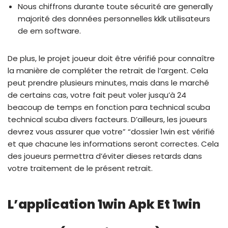
Nous chiffrons durante toute sécurité are generally
majorité des données personnelles kklk utilisateurs
de em software.
De plus, le projet joueur doit être vérifié pour connaître
la manière de compléter the retrait de l’argent. Cela
peut prendre plusieurs minutes, mais dans le marché
de certains cas, votre fait peut voler jusqu’à 24
beacoup de temps en fonction para technical scuba
technical scuba divers facteurs. D’ailleurs, les joueurs
devrez vous assurer que votre” “dossier 1win est vérifié
et que chacune les informations seront correctes. Cela
des joueurs permettra d’éviter dieses retards dans
votre traitement de le présent retrait.
L’application 1win Apk Et 1win