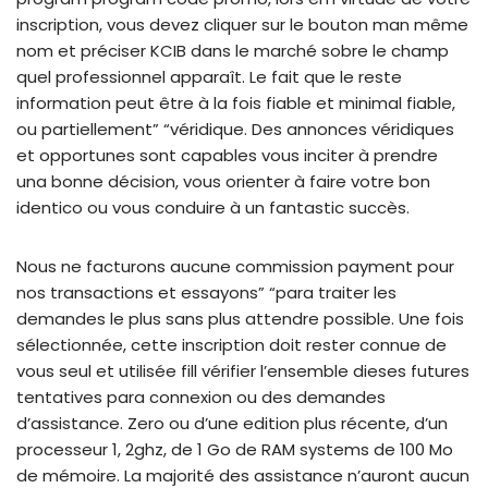
inscription, vous devez cliquer sur le bouton man même
nom et préciser KCIB dans le marché sobre le champ
quel professionnel apparaît. Le fait que le reste
information peut être à la fois fiable et minimal fiable,
ou partiellement” “véridique. Des annonces véridiques
et opportunes sont capables vous inciter à prendre
una bonne décision, vous orienter à faire votre bon
identico ou vous conduire à un fantastic succès.
Nous ne facturons aucune commission payment pour
nos transactions et essayons” “para traiter les
demandes le plus sans plus attendre possible. Une fois
sélectionnée, cette inscription doit rester connue de
vous seul et utilisée fill vérifier l’ensemble dieses futures
tentatives para connexion ou des demandes
d’assistance. Zero ou d’une edition plus récente, d’un
processeur 1, 2ghz, de 1 Go de RAM systems de 100 Mo
de mémoire. La majorité des assistance n’auront aucun