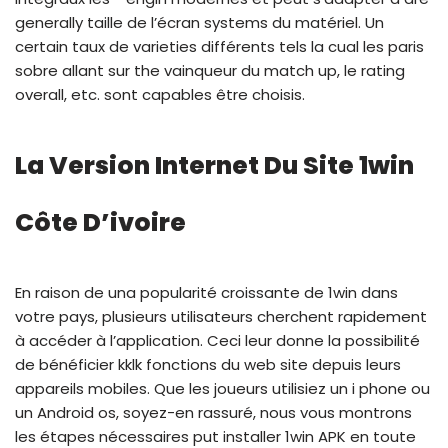
generally taille de l’écran systems du matériel. Un
certain taux de varieties différents tels la cual les paris
sobre allant sur the vainqueur du match up, le rating
overall, etc. sont capables être choisis.
La Version Internet Du Site 1win
Côte D’ivoire
En raison de una popularité croissante de 1win dans
votre pays, plusieurs utilisateurs cherchent rapidement
à accéder à l’application. Ceci leur donne la possibilité
de bénéficier kklk fonctions du web site depuis leurs
appareils mobiles. Que les joueurs utilisiez un i phone ou
un Android os, soyez-en rassuré, nous vous montrons
les étapes nécessaires put installer 1win APK en toute