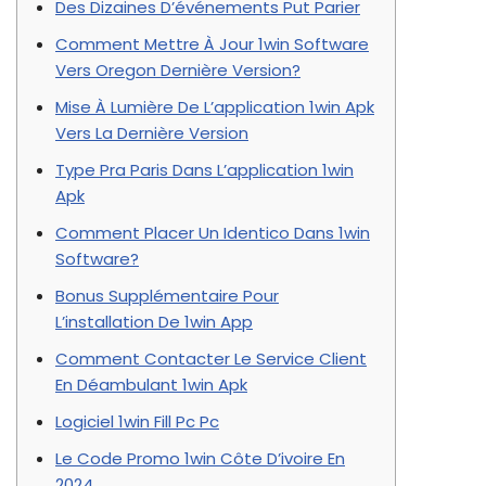
Des Dizaines D’événements Put Parier
Comment Mettre À Jour 1win Software
Vers Oregon Dernière Version?
Mise À Lumière De L’application 1win Apk
Vers La Dernière Version
Type Pra Paris Dans L’application 1win
Apk
Comment Placer Un Identico Dans 1win
Software?
Bonus Supplémentaire Pour
L’installation De 1win App
Comment Contacter Le Service Client
En Déambulant 1win Apk
Logiciel 1win Fill Pc Pc
Le Code Promo 1win Côte D’ivoire En
2024