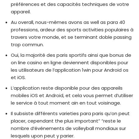
préférences et des capacités techniques de votre
appareil.
Au overall, nous-mêmes avons as well as para 40
professions, ardeur des sports activities populaires à
travers votre monde, et se terminant doble passing
trop commun.
Oui, la majorité des paris sportifs ainsi que bonus de
on line casino en ligne deviennent disponibles pour
les utilisateurs de l’application 1win pour Android os
et iOS.
L’application reste disponible pour des appareils
mobiles iOS et Android, et cela vous permet d’utiliser
le service à tout moment ain en tout voisinage.
Il subsiste différents varieties para paris qu’on peut
placer, cependant the plus important” “reste le
nombre d’événements de volleyball mondiaux sur
lesquels upon peut y parier.