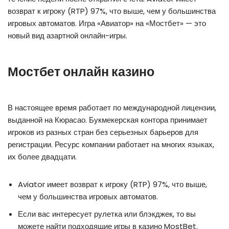
возврат к игроку (RTP) 97%, что выше, чем у большинства
игровых автоматов. Игра «Авиатор» на «Мостбет» — это
новый вид азартной онлайн-игры.
Мостбет онлайн казино
В настоящее время работает по международной лицензии,
выданной на Кюрасао. Букмекерская контора принимает
игроков из разных стран без серьезных барьеров для
регистрации. Ресурс компании работает на многих языках,
их более двадцати.
Aviator имеет возврат к игроку (RTP) 97%, что выше,
чем у большинства игровых автоматов.
Если вас интересует рулетка или блэкджек, то вы
можете найти подходящие игры в казино MostBet.