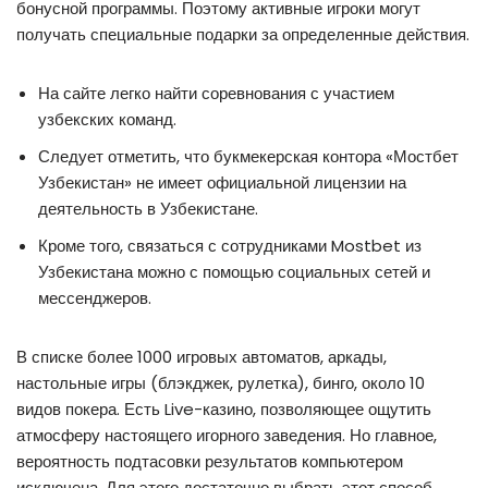
бонусной программы. Поэтому активные игроки могут
получать специальные подарки за определенные действия.
На сайте легко найти соревнования с участием
узбекских команд.
Следует отметить, что букмекерская контора «Мостбет
Узбекистан» не имеет официальной лицензии на
деятельность в Узбекистане.
Кроме того, связаться с сотрудниками Mostbet из
Узбекистана можно с помощью социальных сетей и
мессенджеров.
В списке более 1000 игровых автоматов, аркады,
настольные игры (блэкджек, рулетка), бинго, около 10
видов покера. Есть Live-казино, позволяющее ощутить
атмосферу настоящего игорного заведения. Но главное,
вероятность подтасовки результатов компьютером
исключена. Для этого достаточно выбрать этот способ,