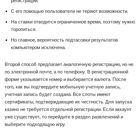
регистрации.
С его помощью пользователи не теряют возможности.
На ставки отводится ограниченное время, поэтому нужно
торопиться.
Но главное, вероятность подтасовки результатов
компьютером исключена.
Второй способ предлагает аналогичную регистрацию, но не
по электронной почте, а по телефону. В регистрационной
форме указывается номер и выбирается валюта. После
того, как вы подтвердите мобильную учетную запись,
учетная запись будет создана. Все слоты имеют
сертификаты, подтверждающие их честность. Для запуска
казино не требуется отдельной регистрации. Если аккаунт
уже существует, то перейдите в раздел развлечений и
выберите подходящую игру.