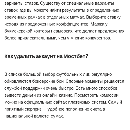
варианты ставок. Существуют специальные варианты
ставок, где вы можете найти результаты в определенных
временных рамках в отдельных матчах. Выберите ставку,
исходя из предложенных коэффициентов. Маржа у
букмекерской конторы невысокая, что делает предложения
более привлекательными, чем у многих конкурентов.
Как удалить аккаунт на Мостбет?
В списке большой выбор футбольных лиг, регулярно
обновляются боксерские бои. Спорные моменты решаются
службой поддержки очень быстро. Есть много способов
вывести деньги из онлайн-казино. Посмотреть комиссии
можно на официальных сайтах платежных систем. Самый
приятный сюрприз — удобное пополнение счета в
национальной валюте, сумах.