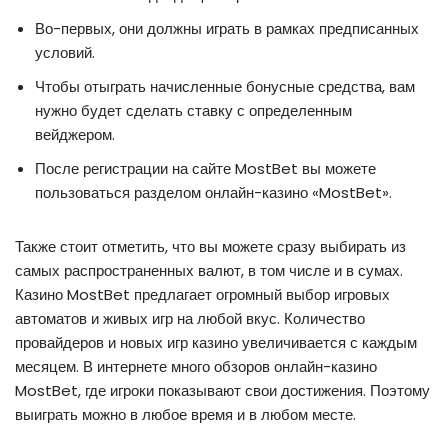
Во-первых, они должны играть в рамках предписанных
условий.
Чтобы отыграть начисленные бонусные средства, вам
нужно будет сделать ставку с определенным
вейджером.
После регистрации на сайте MostBet вы можете
пользоваться разделом онлайн-казино «MostBet».
Также стоит отметить, что вы можете сразу выбирать из
самых распространенных валют, в том числе и в сумах.
Казино MostBet предлагает огромный выбор игровых
автоматов и живых игр на любой вкус. Количество
провайдеров и новых игр казино увеличивается с каждым
месяцем. В интернете много обзоров онлайн-казино
MostBet, где игроки показывают свои достижения. Поэтому
выиграть можно в любое время и в любом месте.