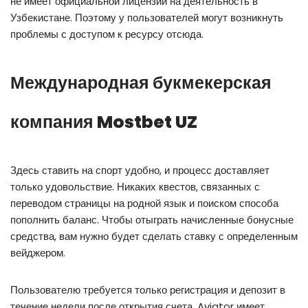
не имеет официальной лицензии на деятельность в
Узбекистане. Поэтому у пользователей могут возникнуть
проблемы с доступом к ресурсу отсюда.
Международная букмекерская
компания Mostbet UZ
Здесь ставить на спорт удобно, и процесс доставляет
только удовольствие. Никаких квестов, связанных с
переводом страницы на родной язык и поиском способа
пополнить баланс. Чтобы отыграть начисленные бонусные
средства, вам нужно будет сделать ставку с определенным
вейджером.
Пользователю требуется только регистрация и депозит в
течение недели после открытия счета. Aviator имеет