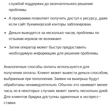
службой поддержки до окончательного решения
проблемы.
А программа позволяет получить доступ к ресурсу, даже
если сайт букмекерской конторы заблокирован.
Деньги выводятся за несколько часов, проблемы по
отзывам игроков не возникают.
Затем оператор может быстро предоставить
необходимую информацию для решения проблемы.
Аналогичные способы оплаты используются для
получения оплаты. Клиент может вывести деньги способом,
выбранным при пополнении. Заявки на выигрыш будут
обработаны незамедлительно. Обычно это занимает менее
часа, но в некоторых случаях может занять несколько дней.
Для клиентов бриджа доступны одиночные и экспресс-
ставки.