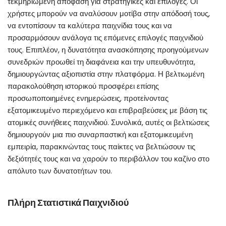
τεκμηριωμένη απόφαση για στρατηγικές και επιλογές. Οι
χρήστες μπορούν να αναλύσουν μοτίβα στην απόδοσή τους,
να εντοπίσουν τα καλύτερα παιχνίδια τους και να
προσαρμόσουν ανάλογα τις επόμενες επιλογές παιχνιδιού
τους. Επιπλέον, η δυνατότητα ανασκόπησης προηγούμενων
συνεδριών προωθεί τη διαφάνεια και την υπευθυνότητα,
δημιουργώντας αξιοπιστία στην πλατφόρμα. Η βελτιωμένη
παρακολούθηση ιστορικού προσφέρει επίσης
προσωποποιημένες ενημερώσεις, προτείνοντας
εξατομικευμένο περιεχόμενο και επιβραβεύσεις με βάση τις
ατομικές συνήθειες παιχνιδιού. Συνολικά, αυτές οι βελτιώσεις
δημιουργούν μια πιο συναρπαστική και εξατομικευμένη
εμπειρία, παρακινώντας τους παίκτες να βελτιώσουν τις
δεξιότητές τους και να χαρούν το περιβάλλον του καζίνο στο
απόλυτο των δυνατοτήτων του.
Πλήρη Στατιστικά Παιχνιδιού