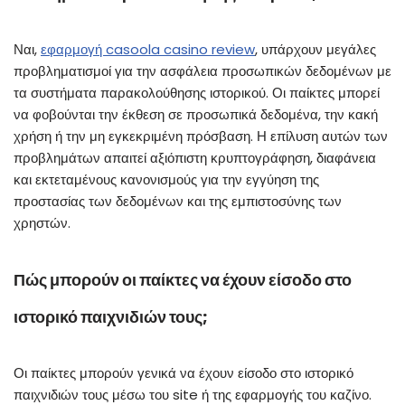
Ναι,
εφαρμογή casoola casino review
, υπάρχουν μεγάλες
προβληματισμοί για την ασφάλεια προσωπικών δεδομένων με
τα συστήματα παρακολούθησης ιστορικού. Οι παίκτες μπορεί
να φοβούνται την έκθεση σε προσωπικά δεδομένα, την κακή
χρήση ή την μη εγκεκριμένη πρόσβαση. Η επίλυση αυτών των
προβλημάτων απαιτεί αξιόπιστη κρυπτογράφηση, διαφάνεια
και εκτεταμένους κανονισμούς για την εγγύηση της
προστασίας των δεδομένων και της εμπιστοσύνης των
χρηστών.
Πώς μπορούν οι παίκτες να έχουν είσοδο στο
ιστορικό παιχνιδιών τους;
Οι παίκτες μπορούν γενικά να έχουν είσοδο στο ιστορικό
παιχνιδιών τους μέσω του site ή της εφαρμογής του καζίνο.