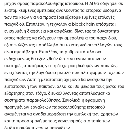
μηχανισμούς παρακολούθησης ιστορικού. Η AI θα οδηγήσει σε
εξατομικευμένες εμπειρίες αναλύοντας τα ιστορικά δεδομένα
των παικτών για να προσφέρει εξατομικευμένες επιλογές
παιχνιδιού. Επιπλέον, η τεχνολογία blockchain υπόσχεται
ενισχυμένη διαφάνεια και ασφάλεια, δίνοντας τη δυνατότητα
στους παίκτες να ελέγχουν την αμεροληψία του παιχνιδιού,
εξασφαλίζοντας παράλληλα ότι το ιστορικό συναλλαγών τους
είναι αμετάβλητο. Επιπλέον, τα ρυθμιστικά πλαίσια
ενδεχομένως θα εξελιχθούν ώστε να ενσωματώνουν
αυστηρές απαιτήσεις για τη διαχείριση δεδομένων παικτών,
ενισχύοντας την λογοδοσία μεταξύ των πλατφορμών τυχερών
παιχνιδιών. Αυτή η μετατόπιση όχι μόνο θα ενισχύσει την
εμπιστοσύνη των παικτών, αλλά και θα μειώσει τους ρίσκα του
εξάρτησης στον τζόγο, διευκολύνοντας αποτελεσματικά
συστήματα παρακολούθησης. Συνολικά, η εφαρμογή
προηγμένων εργαλείων παρακολούθησης ιστορικού
αναμένεται να αναδιαμορφώσει την εμπλοκή των χρηστών
και τη προσαρμογή με τους κανονισμούς στο τοπίο των
διαδικτυακών τυχερών παιχνιδιών.