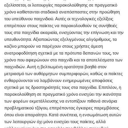
εξελίσσεται, οι λειτουργίες παρακολούθησης σε πραγματικό
χρόνο καθίστανται σταδιακά αναπόσπαστες στην προώθηση
του υπεύθυνου παιχνιδιού. Αυτές οι τεχνολογικές εξελίξεις
επιτρέπουν στους παίκτες να παρακολουθούν τις συνήθειές
τους στα παιχνίδια ακαριαία, ενισχύοντας την επίγνωση και την
υπευθυνότητα. Αξιοποιώντας εξελιγμένους αλγόριθμους, τα
καζίνο μπορούν να παρέχουν στους χρήστες άμεση
ανατροφοδότηση σχετικά με τα πρότυπα δαπανών τους, τον
χρόνο που αφιερώνουν στο παιχνίδι και τα αποτελέσματα των
παιχνιδιών. Αυτή η βελτιωμένη ορατότητα βοηθά στον
μετριασμό των αυθόρμητων συμπεριφορών, καθώς οι παίκτες
ενθαρρύνονται να λαμβάνουν ενημερωμένες αποφάσεις
σχετικά με τις δραστηριότητές τους στα παιχνίδια. Επιπλέον, η
παρακολούθηση σε πραγματικό χρόνο ενισχύει την ικανότητα
των φορέων εκμετάλλευσης να εντοπίζουν πιθανά σενάρια
προβληματικού τζόγου, επιτρέποντας έγκαιρες παρεμβάσεις
όπου είναι απαραίτητο. Κατά συνέπεια, η ενσωμάτωση αυτών
των λειτουργιών όχι μόνο ενισχύει τους παίκτες, αλλά